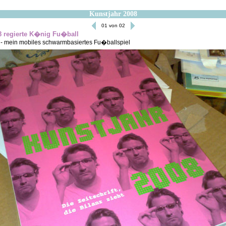
Kunstjahr 2008
01 von 02
8 regierte K�nig Fu�ball
 - mein mobiles schwarmbasiertes Fu�ballspiel