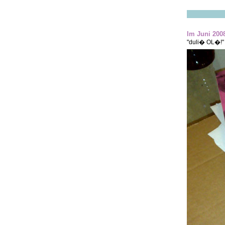
Im Juni 200
"duli� OL�!"